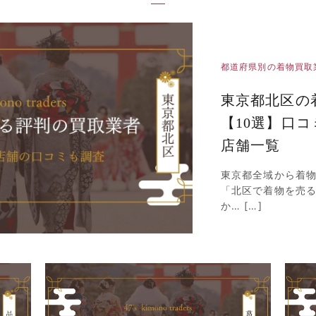
都道府県別の着物買取
東京都北区の
【10選】口
店舗一覧
東京都全域から着
「北区で着物を売
か… […]