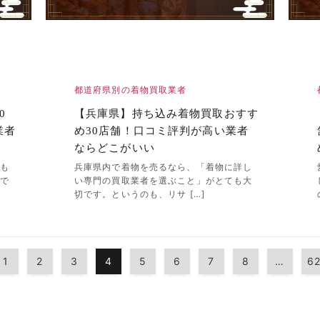
都道府県別の着物買取業者
0
【兵庫県】持ち込み着物買取おすす
業者
め30店舗！口コミ評判が高い業者
ならどこがいい
をも
兵庫県内で着物を売るなら、「着物に詳し
心で
い専門の買取業者を選ぶこと」がとても大
切です。というのも、リサ […]
1
2
3
4
5
6
7
8
…
6