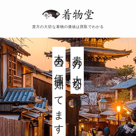
貴方の大切な着物の価値は買取でわかる
着物の価値がわかる着物堂
眠っている着物の価値
本当の価値知ってますか？
着物をもっと身近に。
査定してわかる
貴方の大切な着物