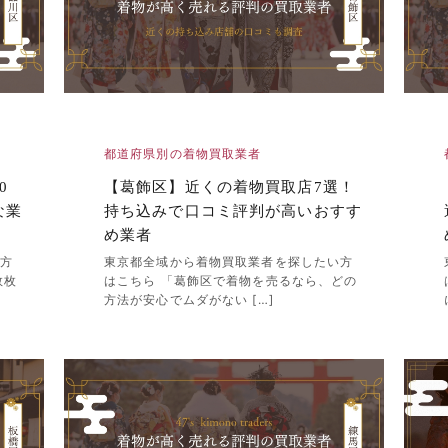
都道府県別の着物買取業者
0
【葛飾区】近くの着物買取店7選！
な業
持ち込みで口コミ評判が高いおすす
め業者
い方
東京都全域から着物買取業者を探したい方
数枚
はこちら 「葛飾区で着物を売るなら、どの
方法が安心でムダがない […]