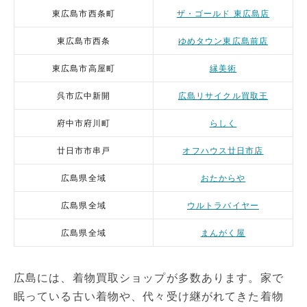
東広島市西条町
ザ・ゴールド 東広島店
東広島市西条
ゆめタウン東広島前店
東広島市高屋町
縁美術
呉市広中新開
広島リサイクル買取王
府中市府川町
らしく
廿日市市串戸
オフハウス廿日市店
広島県全域
おたからや
広島県全域
ウルトラバイヤー
広島県全域
まんがく屋
広島には、着物買取ショップが多数あります。家で
眠っている古い着物や、代々受け継がれてきた着物