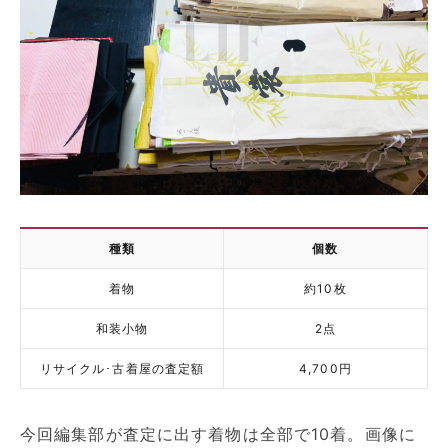
種類
個数
着物
約10枚
和装小物
2点
リサイクル･古着屋の査定額
4,700円
今回編集部が査定に出す着物は全部で10着。画像に