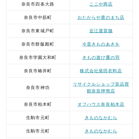
奈良市四条大路
ここや商店
奈良市中筋町
おたからや鹿のまち店
奈良市東城戸町
近江屋質舗
奈良市餅飯殿町
今昔きものあきを
奈良市学園大和町
きもの遊び鷹の羽
奈良市椿井町
株式会社柴田衣料店
リサイクルショップ良品買
奈良市神功
館奈良押熊店
奈良市柏木町
オフハウス奈良柏木店
生駒市元町
きものなかむら
生駒市元町
きものなかむら