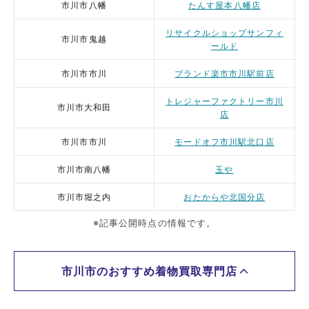
市川市八幡
たんす屋本八幡店
リサイクルショップサンフィ
市川市鬼越
ールド
市川市市川
ブランド楽市市川駅前店
トレジャーファクトリー市川
市川市大和田
店
市川市市川
モードオフ市川駅北口店
市川市南八幡
玉や
市川市堀之内
おたからや北国分店
※記事公開時点の情報です。
市川市のおすすめ着物買取専門店