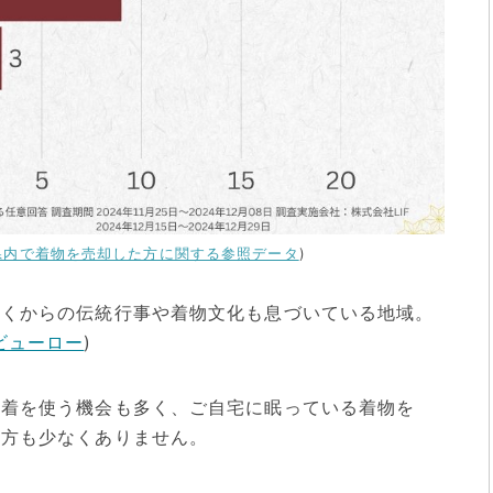
県内で着物を売却した方に関する参照データ
)
古くからの伝統行事や着物文化も息づいている地域。
ビューロー
)
問着を使う機会も多く、ご自宅に眠っている着物を
る方も少なくありません。