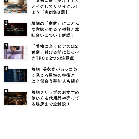
「着物は捨てるな！」リ
メイクしてリサイクルし
よう【実例集8選】
着物の『家紋』にはどん
な意味がある？種類と意
味合いについて解説！
「着物に合うピアスは2
種類」付ける前に知るべ
きTPO＆2つの注意点
着物･浴衣姿がカッコ良
く見える男性の特徴と
は？似合う芸能人も紹介
着物クリップのおすすめ
使い方＆代用品や売って
る場所まで全解説！