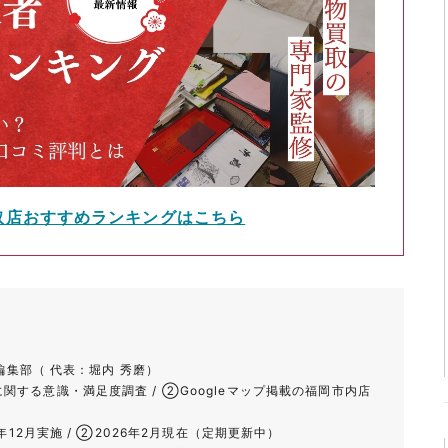
取店おすすめランキングはこちら
て
堂編集部（ 代表：堀内 秀磨）
する意識・満足度調査 / ②Googleマップ掲載の福岡市内店
年12月実施 / ②2026年2月現在（定期更新中）