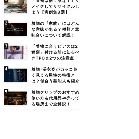
「着物は捨てるな！」リ
メイクしてリサイクルし
よう【実例集8選】
着物の『家紋』にはどん
な意味がある？種類と意
味合いについて解説！
「着物に合うピアスは2
種類」付ける前に知るべ
きTPO＆2つの注意点
着物･浴衣姿がカッコ良
く見える男性の特徴と
は？似合う芸能人も紹介
着物クリップのおすすめ
使い方＆代用品や売って
る場所まで全解説！