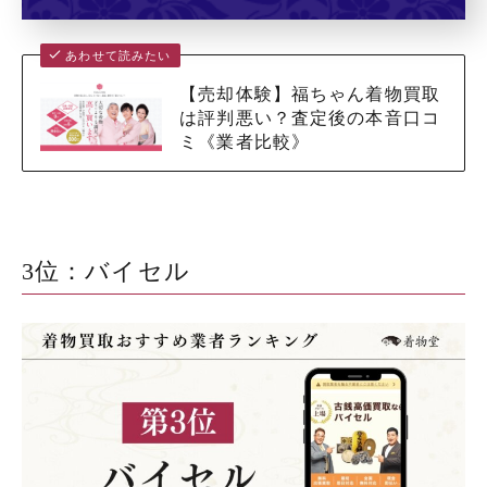
あわせて読みたい
【売却体験】福ちゃん着物買取
は評判悪い？査定後の本音口コ
ミ《業者比較》
3位：バイセル