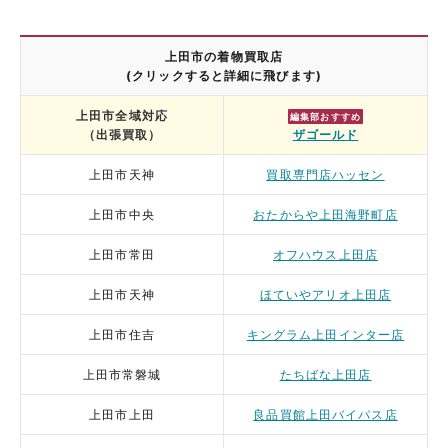
上田市の着物買取店
(クリックすると詳細に飛びます)
上田市全域対応
編集部おすすめ
（出張買取）
ザゴールド
上田市天神
買取専門店ハッセン
上田市中央
おたからや上田海野町店
上田市常田
オフハウス上田店
上田市天神
ほていやアリオ上田店
上田市住吉
キングラム上田インター店
上田市常磐城
たちばな上田店
上田市上田
良品買館上田バイパス店