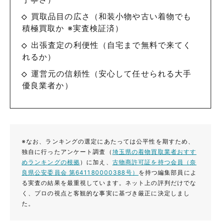
買取品目の広さ（和装小物や古い着物でも
積極買取か ※実査検証済）
出張査定の利便性（自宅まで無料で来てく
れるか）
運営元の信頼性（安心して任せられる大手
優良業者か）
※なお、ランキングの選定にあたっては公平性を期すため、
独自に行ったアンケート調査（
埼玉県の着物買取業者おすす
めランキングの根拠
）に加え、
古物商許可証を持つ会員（奈
良県公安委員会 第641180000388号）
を持つ編集部員によ
る実査の結果を最重視しています。ネット上の評判だけでな
く、プロの視点と客観的な事実に基づき厳正に決定しまし
た。