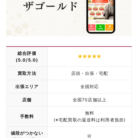
総合評価
(5.0/5.0)
買取方法
店頭・出張・宅配
出張エリア
全国対応
店舗
全国70店舗以上
無料
手数料
(※宅配買取の返送料は利用者負担)
値段がつかない
可