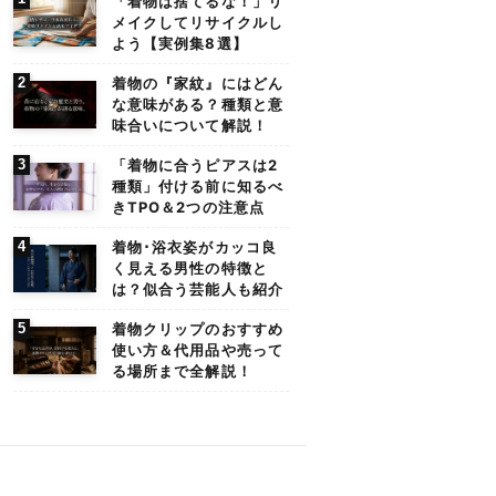
「着物は捨てるな！」リ
メイクしてリサイクルし
よう【実例集8選】
着物の『家紋』にはどん
な意味がある？種類と意
味合いについて解説！
「着物に合うピアスは2
種類」付ける前に知るべ
きTPO＆2つの注意点
着物･浴衣姿がカッコ良
く見える男性の特徴と
は？似合う芸能人も紹介
着物クリップのおすすめ
使い方＆代用品や売って
る場所まで全解説！