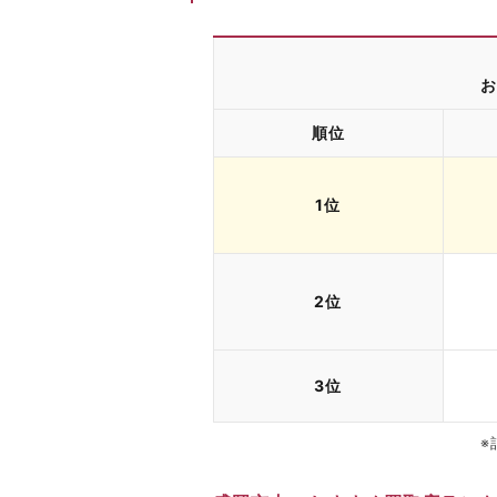
お
順位
1位
2位
3位
※