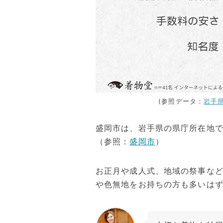
(参照データ：
岩手
盛岡市は、岩手県の県庁所在地
（参照：
盛岡市
）
お正月や成人式、地域の祭事な
や色無地をお持ちの方も多いは