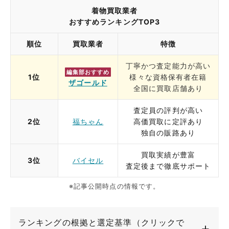
着物買取業者
おすすめランキングTOP3
順位
買取業者
特徴
丁寧かつ査定能力が高い
編集部おすすめ
1位
様々な資格保有者在籍
ザゴールド
全国に買取店舗あり
査定員の評判が高い
2位
福ちゃん
高価買取に定評あり
独自の販路あり
買取実績が豊富
3位
バイセル
査定後まで徹底サポート
※記事公開時点の情報です。
ランキングの根拠と選定基準（クリックで