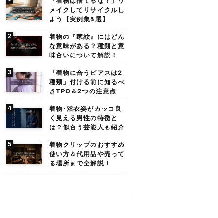
「着物は捨てるな！」リ
メイクしてリサイクルし
よう【実例集8選】
着物の『家紋』にはどん
な意味がある？種類と意
味合いについて解説！
「着物に合うピアスは2
種類」付ける前に知るべ
きTPO＆2つの注意点
着物･浴衣姿がカッコ良
く見える男性の特徴と
は？似合う芸能人も紹介
着物クリップのおすすめ
使い方＆代用品や売って
る場所まで全解説！