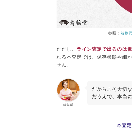
参照：
着物
ただし、
ライン査定で出るのは
れる本査定では、保存状態や細
せん。
だからこそ大切
だうえで、本当
編集部
本査定