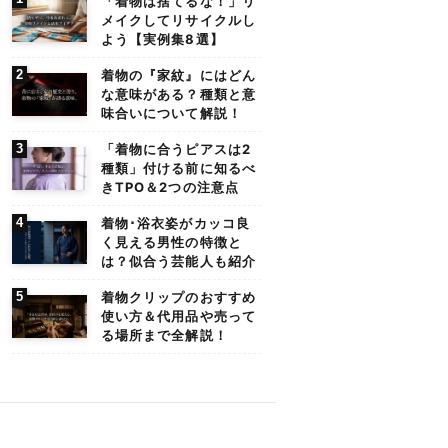
「着物は捨てるな！」リ
メイクしてリサイクルし
よう【実例集8選】
着物の『家紋』にはどん
な意味がある？種類と意
味合いについて解説！
「着物に合うピアスは2
種類」付ける前に知るべ
きTPO＆2つの注意点
着物･浴衣姿がカッコ良
く見える男性の特徴と
は？似合う芸能人も紹介
着物クリップのおすすめ
使い方＆代用品や売って
る場所まで全解説！