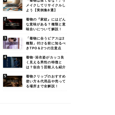
「着物は捨てるな！」リ
メイクしてリサイクルし
よう【実例集8選】
着物の『家紋』にはどん
な意味がある？種類と意
味合いについて解説！
「着物に合うピアスは2
種類」付ける前に知るべ
きTPO＆2つの注意点
着物･浴衣姿がカッコ良
く見える男性の特徴と
は？似合う芸能人も紹介
着物クリップのおすすめ
使い方＆代用品や売って
る場所まで全解説！