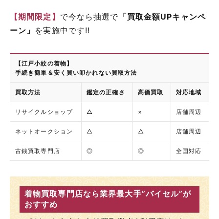
【期間限定】
で今なら抽選で
「買取金額UPキャンペ
ーン」
を実施中です!!
【江戸小紋の着物】
手続き簡単＆安く買い叩かれない買取方法
買取方法
鑑定の正確さ
高価買取
対応地域
リサイクルショップ
△
×
店舗周辺
ネットオークション
△
△
店舗周辺
古銭買取専門店
◎
◎
全国対応
着物買取専門店なら業界最大手”バイセル”が
おすすめ